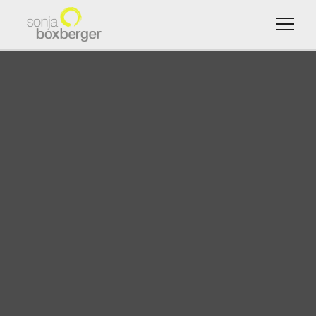
Menu
HOME
ACHTSAMKEIT & MBSR
MEINE ANGEBOTE
TERMINE
ÜBER MICH
KONTAKT